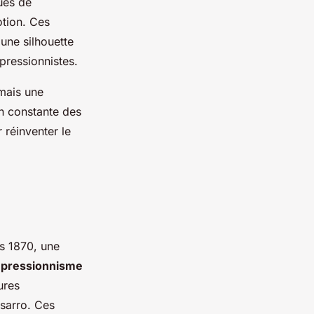
ques de
otion. Ces
 une silhouette
mpressionnistes.
 mais une
on constante des
r réinventer le
s 1870, une
impressionnisme
ures
sarro. Ces