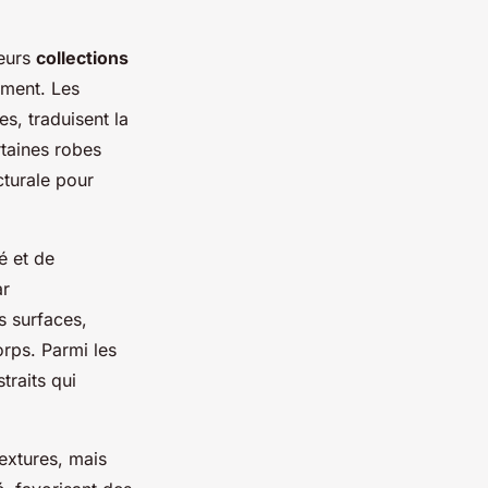
ieurs
collections
ement. Les
s, traduisent la
taines robes
cturale pour
é et de
ar
s surfaces,
rps. Parmi les
traits qui
extures, mais