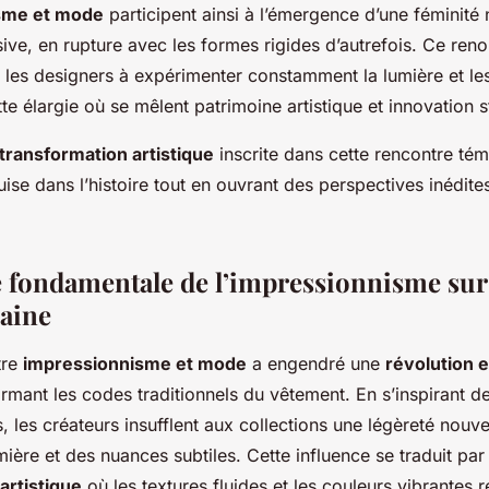
sme et mode
participent ainsi à l’émergence d’une féminité 
sive, en rupture avec les formes rigides d’autrefois. Ce ren
e les designers à expérimenter constamment la lumière et le
tte élargie où se mêlent patrimoine artistique et innovation st
transformation artistique
inscrite dans cette rencontre té
ise dans l’histoire tout en ouvrant des perspectives inédit
e fondamentale de l’impressionnisme sur
aine
tre
impressionnisme et mode
a engendré une
révolution 
rmant les codes traditionnels du vêtement. En s’inspirant d
, les créateurs insufflent aux collections une légèreté nouvel
mière et des nuances subtiles. Cette influence se traduit par
artistique
où les textures fluides et les couleurs vibrantes r