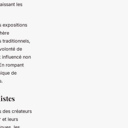
laissant les
s expositions
phère
 traditionnels,
 volonté de
t influencé non
 En rompant
mique de
s.
istes
s des créateurs
 et leurs
loues, les