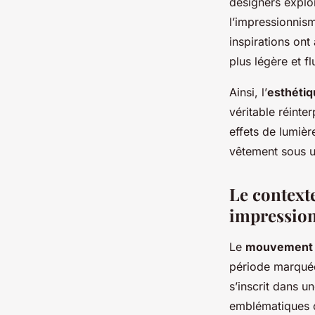
designers exploi
l’impressionnism
inspirations ont
plus légère et f
Ainsi, l’
esthétiq
véritable réinte
effets de lumière
vêtement sous u
Le context
impression
Le
mouvement a
période marquée 
s’inscrit dans u
emblématiques c