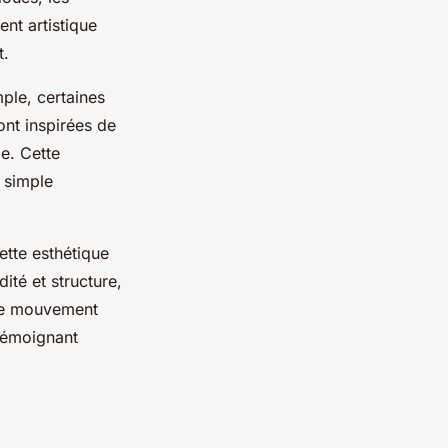
nt artistique
t.
mple, certaines
nt inspirées de
le. Cette
 simple
ette esthétique
dité et structure,
 ce mouvement
témoignant