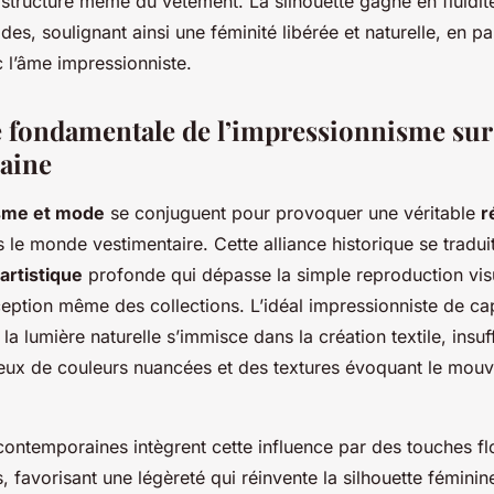
 structure même du vêtement. La silhouette gagne en fluidit
des, soulignant ainsi une féminité libérée et naturelle, en pa
 l’âme impressionniste.
e fondamentale de l’impressionnisme sur
aine
sme et mode
se conjuguent pour provoquer une véritable
r
 le monde vestimentaire. Cette alliance historique se tradui
artistique
profonde qui dépasse la simple reproduction vis
ception même des collections. L’idéal impressionniste de ca
t la lumière naturelle s’immisce dans la création textile, insuf
eux de couleurs nuancées et des textures évoquant le mouv
contemporaines intègrent cette influence par des touches fl
, favorisant une légèreté qui réinvente la silhouette féminin