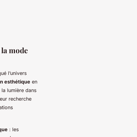
 la mode
ué l’univers
on esthétique
en
 la lumière dans
leur recherche
ations
ique
: les