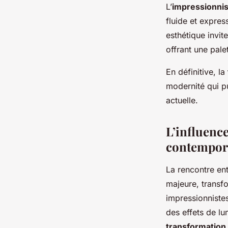
L’
impressionni
fluide et expres
esthétique invit
offrant une pale
En définitive, la
modernité qui pu
actuelle.
L’influenc
contempor
La rencontre en
majeure, transfo
impressionnistes
des effets de lu
transformation 