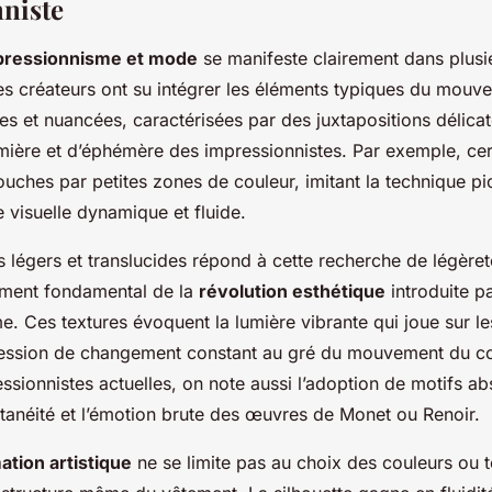
niste
pressionnisme et mode
se manifeste clairement dans plus
es créateurs ont su intégrer les éléments typiques du mouv
es et nuancées, caractérisées par des juxtapositions délicate
mière et d’éphémère des impressionnistes. Par exemple, cer
ouches par petites zones de couleur, imitant la technique pi
re visuelle dynamique et fluide.
s légers et translucides répond à cette recherche de légèret
ment fondamental de la
révolution esthétique
introduite p
e. Ces textures évoquent la lumière vibrante qui joue sur le
ession de changement constant au gré du mouvement du co
sionnistes actuelles, on note aussi l’adoption de motifs abs
ntanéité et l’émotion brute des œuvres de Monet ou Renoir.
ation artistique
ne se limite pas au choix des couleurs ou t