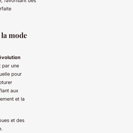
é, favorisant des
rfaite
 la mode
évolution
t par une
uelle pour
pturer
flant aux
ement et la
oues et des
e.