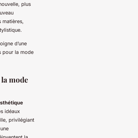
nouvelle, plus
ouveau
s matières,
ylistique.
moigne d’une
es pour la mode
 la mode
esthétique
es idéaux
le, privilégiant
 une
éinventent la