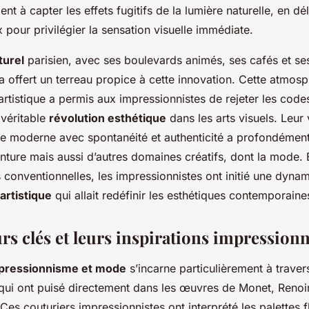
ent à capter les effets fugitifs de la lumière naturelle, en dé
x pour privilégier la sensation visuelle immédiate.
turel
parisien, avec ses boulevards animés, ses cafés et se
 offert un terreau propice à cette innovation. Cette atmos
rtistique a permis aux impressionnistes de rejeter les codes
 véritable
révolution esthétique
dans les arts visuels. Leur
vie moderne avec spontanéité et authenticité a profondémen
inture mais aussi d’autres domaines créatifs, dont la mode.
 conventionnelles, les impressionnistes ont initié une dyna
artistique
qui allait redéfinir les esthétiques contemporaine
rs clés et leurs inspirations impressionn
pressionnisme et mode
s’incarne particulièrement à traver
ui ont puisé directement dans les œuvres de Monet, Renoir
es couturiers impressionnistes ont interprété les palettes f