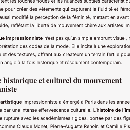
tent les touches floues et les nuances subtiles caractéristi
e pour créer des vêtements qui capturent la fluidité et l’ém
 aussi modifié la perception de la féminité, mettant en avant
luide, reflétant la liberté de mouvement chère aux artistes i
ue impressionniste
n’est pas qu’un simple emprunt visuel,
rprétation des codes de la mode. Elle incite à une explorati
 et des textures, offrant aux créateurs un terrain fertile pou
n angle à la fois historique et résolument contemporain.
e historique et culturel du mouvement
niste
rtistique
impressionniste a émergé à Paris dans les année
par une intense effervescence culturelle. L’
histoire de l’
ne rupture avec les académismes rigides, portée par des fig
omme Claude Monet, Pierre-Auguste Renoir, et Camille Pis