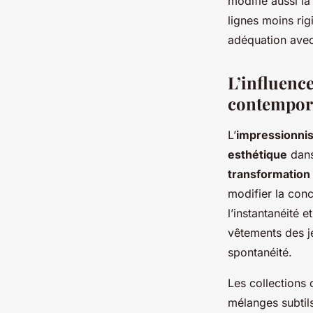
modifie aussi la
lignes moins rigi
adéquation avec
L’influenc
contempor
L’
impressionni
esthétique
dans
transformation 
modifier la con
l’instantanéité e
vêtements des j
spontanéité.
Les collections 
mélanges subtils