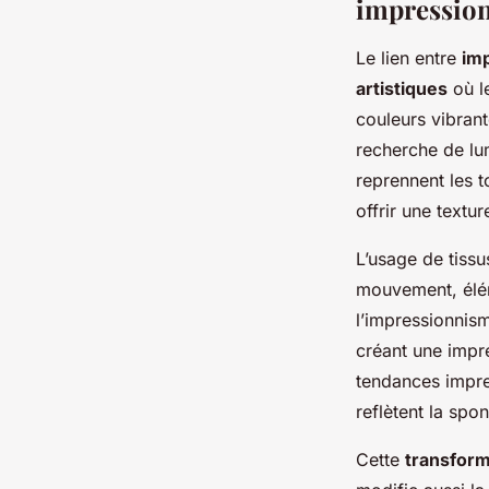
impression
Le lien entre
im
artistiques
où l
couleurs vibrant
recherche de lu
reprennent les t
offrir une textu
L’usage de tissu
mouvement, élé
l’impressionnism
créant une impr
tendances impres
reflètent la spo
Cette
transform