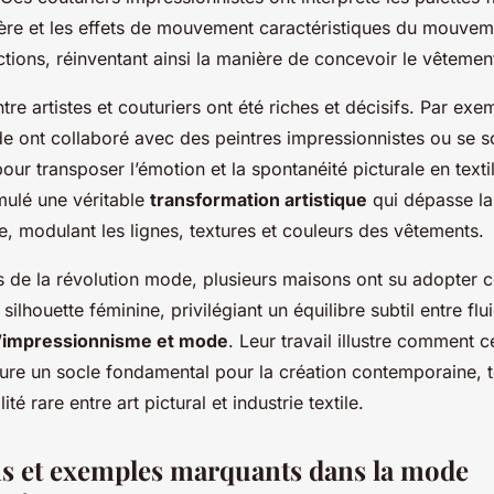
ère et les effets de mouvement caractéristiques du mouveme
ctions, réinventant ainsi la manière de concevoir le vêtemen
re artistes et couturiers ont été riches et décisifs. Par exe
 ont collaboré avec des peintres impressionnistes ou se so
pour transposer l’émotion et la spontanéité picturale en texti
imulé une véritable
transformation artistique
qui dépasse la
le, modulant les lignes, textures et couleurs des vêtements.
s de la révolution mode, plusieurs maisons ont su adopter c
silhouette féminine, privilégiant un équilibre subtil entre flui
’
impressionnisme et mode
. Leur travail illustre comment
ure un socle fondamental pour la création contemporaine, 
ité rare entre art pictural et industrie textile.
ns et exemples marquants dans la mode