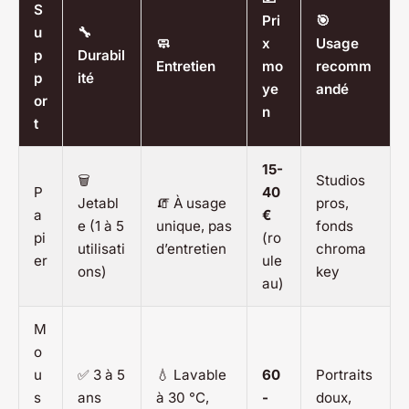
S
Pri
🎯
u
🔧
🧼
x
Usage
p
Durabil
Entretien
mo
recomm
p
ité
ye
andé
or
n
t
15-
🗑️
Studios
P
40
Jetabl
🧯 À usage
pros,
a
€
e (1 à 5
unique, pas
fonds
pi
(ro
utilisati
d’entretien
chroma
er
ule
ons)
key
au)
M
o
u
✅ 3 à 5
💧 Lavable
60
Portraits
s
ans
à 30 °C,
-
doux,