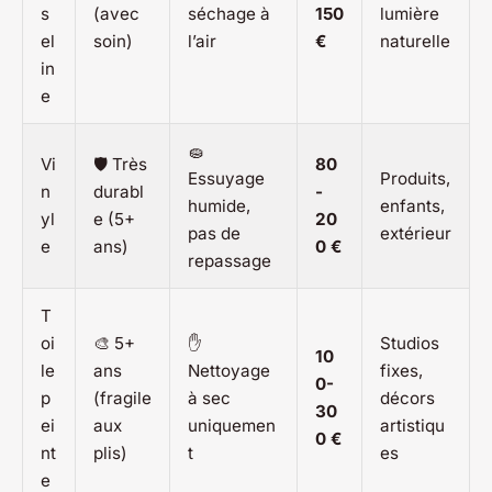
s
(avec
séchage à
150
lumière
el
soin)
l’air
€
naturelle
in
e
🧽
Vi
🛡️ Très
80
Essuyage
Produits,
n
durabl
-
humide,
enfants,
yl
e (5+
20
pas de
extérieur
e
ans)
0 €
repassage
T
oi
🎨 5+
✋
Studios
10
le
ans
Nettoyage
fixes,
0-
p
(fragile
à sec
décors
30
ei
aux
uniquemen
artistiqu
0 €
nt
plis)
t
es
e