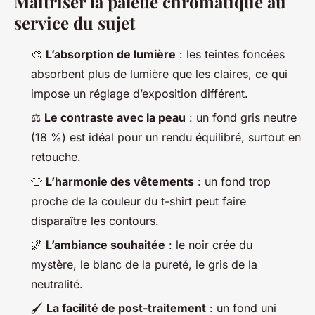
Maîtriser la palette chromatique au
service du sujet
🎨
L’absorption de lumière
: les teintes foncées
absorbent plus de lumière que les claires, ce qui
impose un réglage d’exposition différent.
⚖️
Le contraste avec la peau
: un fond gris neutre
(18 %) est idéal pour un rendu équilibré, surtout en
retouche.
👕
L’harmonie des vêtements
: un fond trop
proche de la couleur du t-shirt peut faire
disparaître les contours.
🌌
L’ambiance souhaitée
: le noir crée du
mystère, le blanc de la pureté, le gris de la
neutralité.
🖌️
La facilité de post-traitement
: un fond uni