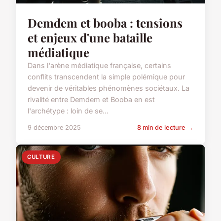
Demdem et booba : tensions
et enjeux d'une bataille
médiatique
Dans l'arène médiatique française, certains
conflits transcendent la simple polémique pour
devenir de véritables phénomènes sociétaux. La
rivalité entre Demdem et Booba en est
l'archétype : loin de se...
9 décembre 2025
8 min de lecture →
CULTURE