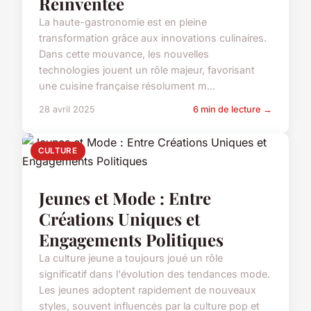
Réinventée
La haute-gastronomie est en pleine
transformation grâce aux innovations culinaires.
Dans cette mouvance, les nouvelles
technologies jouent un rôle majeur, favorisant
une cuisine française résolument m...
28 avril 2025
6 min de lecture →
CULTURE
Jeunes et Mode : Entre
Créations Uniques et
Engagements Politiques
La culture jeune a toujours joué un rôle
significatif dans l'évolution des tendances mode.
Les jeunes adoptent rapidement de nouveaux
styles, souvent influencés par la culture pop et