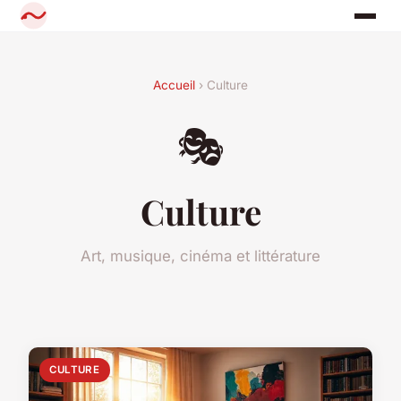
Accueil
› Culture
🎭
Culture
Art, musique, cinéma et littérature
CULTURE