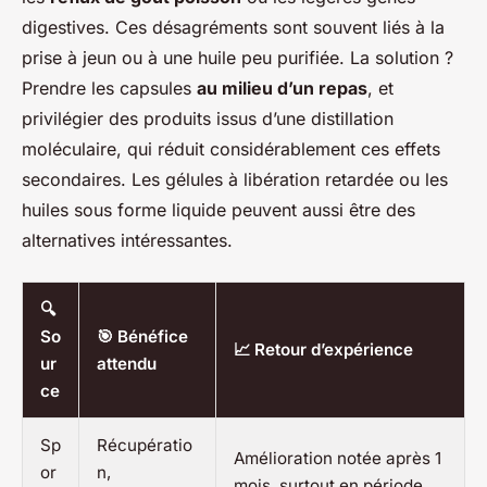
digestives. Ces désagréments sont souvent liés à la
prise à jeun ou à une huile peu purifiée. La solution ?
Prendre les capsules
au milieu d’un repas
, et
privilégier des produits issus d’une distillation
moléculaire, qui réduit considérablement ces effets
secondaires. Les gélules à libération retardée ou les
huiles sous forme liquide peuvent aussi être des
alternatives intéressantes.
🔍
So
🎯 Bénéfice
📈 Retour d’expérience
ur
attendu
ce
Sp
Récupératio
Amélioration notée après 1
or
n,
mois, surtout en période