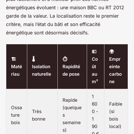
énergétiques évoluent : une maison BBC ou RT 2012
garde de la valeur. La localisation reste le premier
critère, mais l’état du bâti et son efficacité
énergétique sont désormais décisifs.
💶
🌍
🏗️
🌡️
⏱️
Co
Empr
Maté
Isolation
Rapidité
ût
einte
riau
naturelle
de pose
au
carbo
m²
ne
1
Rapide
60
Faible
Ossa
(quelque
Très
0 -
(si
ture
s
bonne
1
bois
bois
semaine
90
local)
s)
0 €