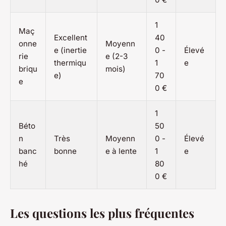
1
Maç
Excellent
40
onne
Moyenn
e (inertie
0 -
Élevé
rie
e (2-3
thermiqu
1
e
briqu
mois)
e)
70
e
0 €
1
Béto
50
n
Très
Moyenn
0 -
Élevé
banc
bonne
e à lente
1
e
hé
80
0 €
Les questions les plus fréquentes